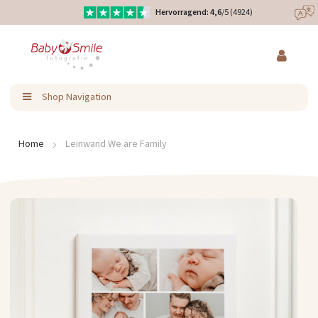
Hervorragend: 4,6
/5 (4924)
Direkt
Eure Produkte liebevoll designt
zum
Inhalt
Ratenzahlung & Kauf auf Rechnung möglich
Shop Navigation
Home
Leinwand We are Family
Zum
Ende
der
Bildergalerie
springen