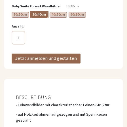
springen
Baby Smile Format Wandbilder
30x40cm
50x50cm
30x40cm
40x50cm
60x80cm
Anzahl
Jetzt anmelden und gestalten
BESCHREIBUNG
- Leinwandbilder mit charakteristischer Leinen-Struktur
- auf Holzkeilrahmen aufgezogen und mit Spannkeilen
gestrafft