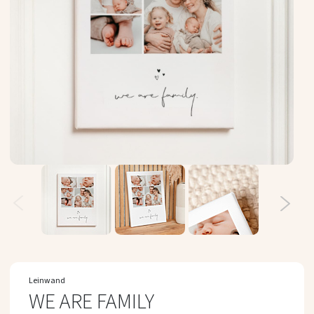
Zum
Anfang
Leinwand
der
WE ARE FAMILY
Bildergalerie