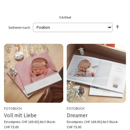
5
Artikel
In
Sortieren nach
abste
Reihe
FOTOBUCH
FOTOBUCH
Voll mit Liebe
Dreamer
Einzelpreis:
CHF 169.00
| Ab 3 Stück:
Einzelpreis:
CHF 169.00
| Ab 3 Stück:
CHF 75.00
CHF 75.00