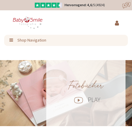
Hervorragend: 4,6
/5 (4924)
Direkt
Eure Produkte liebevoll designt
zum
Inhalt
Ratenzahlung & Kauf auf Rechnung möglich
Shop Navigation
Fotobücher
PLAY