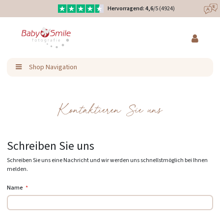
Hervorragend: 4,6
/5 (4924)
Direkt
Eure Produkte liebevoll designt
zum
Inhalt
Ratenzahlung & Kauf auf Rechnung möglich
Shop Navigation
Kontaktieren Sie uns
Schreiben Sie uns
Schreiben Sie uns eine Nachricht und wir werden uns schnellstmöglich bei Ihnen
melden.
Name