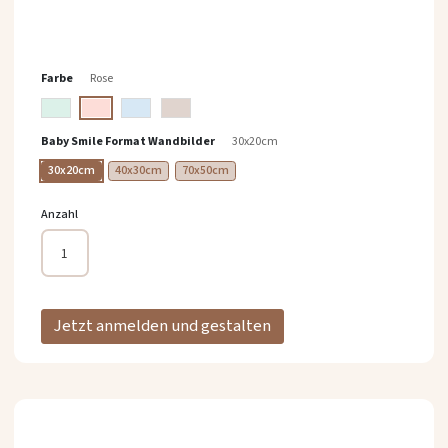
springen
Farbe
Rose
Baby Smile Format Wandbilder
30x20cm
30x20cm
40x30cm
70x50cm
Anzahl
Jetzt anmelden und gestalten