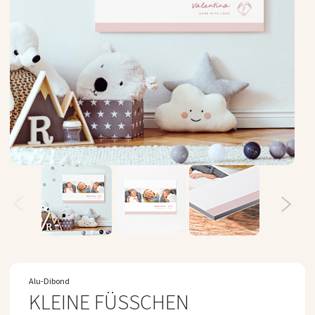
Zum
Anfang
Alu-Dibond
der
KLEINE FÜSSCHEN
Bildergalerie