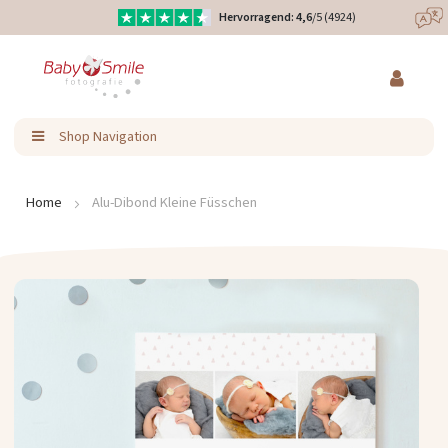
Hervorragend: 4,6
/5 (4924)
Direkt
Eure Produkte liebevoll designt
zum
Inhalt
Ratenzahlung & Kauf auf Rechnung möglich
Shop Navigation
Home
Alu-Dibond Kleine Füsschen
Zum
Ende
der
Bildergalerie
springen