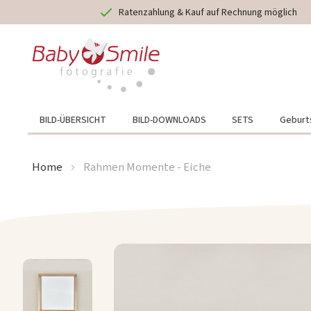
Ratenzahlung & Kauf auf Rechnung möglich
Direkt
zum
Inhalt
BILD-ÜBERSICHT
BILD-DOWNLOADS
SETS
Geburt
Home
Rahmen Momente - Eiche
Zum
Ende
der
Bildergalerie
springen