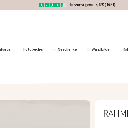
Hervorragend: 4,6
/5 (4924)
skarten
Fotobücher
Geschenke
Wandbilder
Ra
RAHM