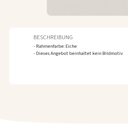
Zum
Anfang
der
BESCHREIBUNG
Bildergalerie
springen
- Rahmenfarbe: Eiche
- Dieses Angebot beinhaltet kein Bildmotiv