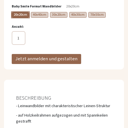
springen
Baby Smile Format Wandbilder
20x20cm
20x20cm
40x40cm
30x20cm
40x30cm
70x50cm
Anzahl
Jetzt anmelden und gestalten
BESCHREIBUNG
- Leinwandbilder mit charakteristischer Leinen-Struktur
- auf Holzkeilrahmen aufgezogen und mit Spannkeilen
gestrafft