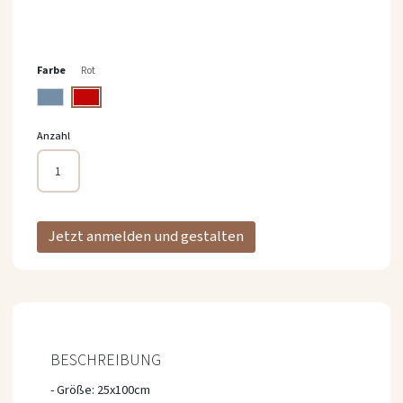
springen
Farbe
Rot
Anzahl
Jetzt anmelden und gestalten
BESCHREIBUNG
- Größe: 25x100cm