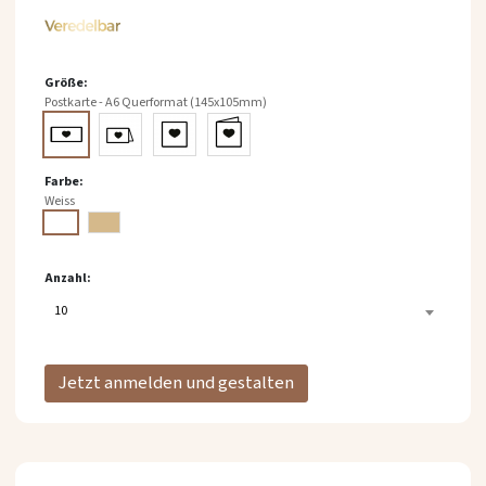
springen
Größe
Postkarte - A6 Querformat (145x105mm)
Farbe
Weiss
Anzahl
10
Jetzt anmelden und gestalten