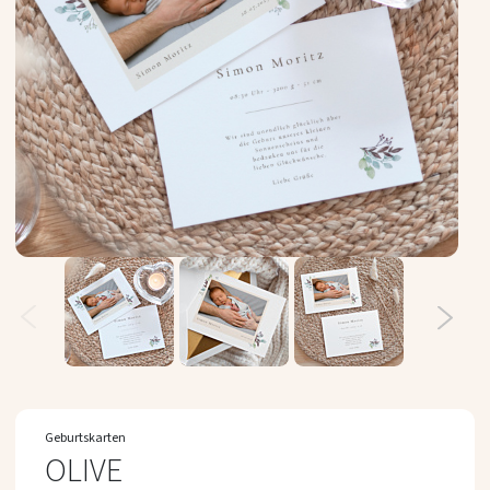
Zum
Anfang
Geburtskarten
der
OLIVE
Bildergalerie