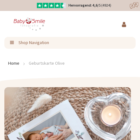
Hervorragend: 4,6
/5 (4924)
Direkt
Eure Produkte liebevoll designt
zum
Inhalt
Ratenzahlung & Kauf auf Rechnung möglich
Shop Navigation
Home
Geburtskarte Olive
Zum
Ende
der
Bildergalerie
springen